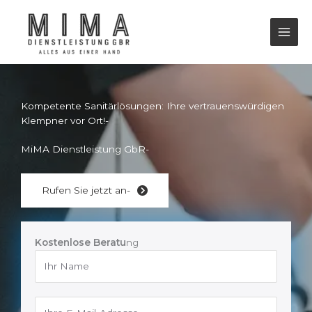
Skip
to
content
Kompetente Sanitärlösungen: Ihre vertrauenswürdigen
Klempner vor Ort!-
MiMA Dienstleistung GbR-
Rufen Sie jetzt an-
Kostenlose Beratu
ng