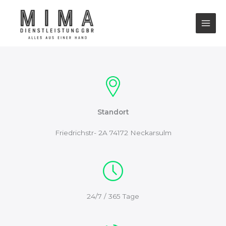
Skip
to
content
Standort
Friedrichstr- 2A 74172 Neckarsulm
24/7 / 365 Tage